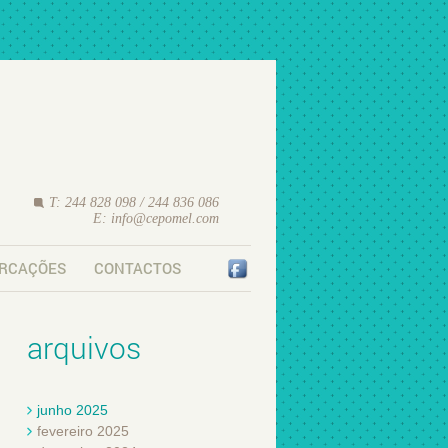
T: 244 828 098 / 244 836 086
E:
info@cepomel.com
RCAÇÕES
CONTACTOS
arquivos
junho 2025
fevereiro 2025