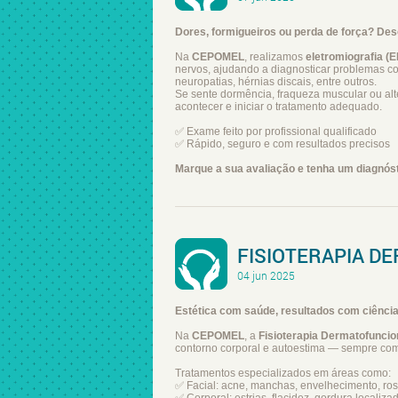
Dores, formigueiros ou perda de força? De
Na
CEPOMEL
, realizamos
eletromiografia (
nervos, ajudando a diagnosticar problemas c
neuropatias, hérnias discais, entre outros.
Se sente dormência, fraqueza muscular ou alt
acontecer e iniciar o tratamento adequado.
✅ Exame feito por profissional qualificado
✅ Rápido, seguro e com resultados precisos
Marque a sua avaliação e tenha um diagnós
FISIOTERAPIA D
04 jun 2025
Estética com saúde, resultados com ciência
Na
CEPOMEL
, a
Fisioterapia Dermatofuncio
contorno corporal e autoestima — sempre com
Tratamentos especializados em áreas como:
✅ Facial: acne, manchas, envelhecimento, ros