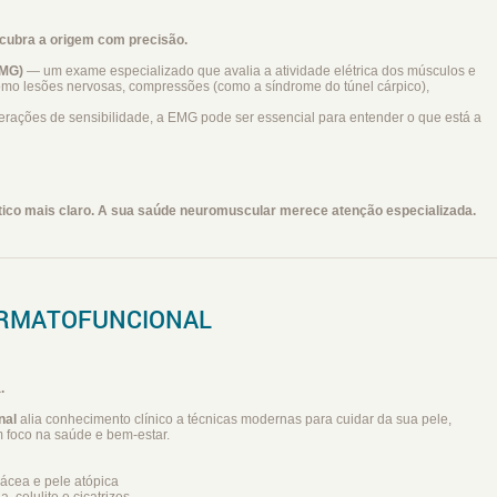
scubra a origem com precisão.
EMG)
— um exame especializado que avalia a atividade elétrica dos músculos e
omo lesões nervosas, compressões (como a síndrome do túnel cárpico),
erações de sensibilidade, a EMG pode ser essencial para entender o que está a
tico mais claro. A sua saúde neuromuscular merece atenção especializada.
ERMATOFUNCIONAL
.
nal
alia conhecimento clínico a técnicas modernas para cuidar da sua pele,
 foco na saúde e bem-estar.
ácea e pele atópica